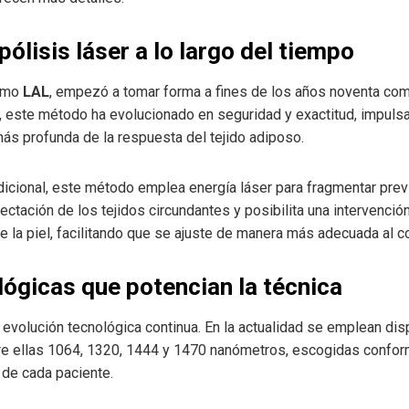
ipólisis láser a lo largo del tiempo
ismo
LAL
, empezó a tomar forma a fines de los años noventa com
s, este método ha evolucionado en seguridad y exactitud, impuls
s profunda de la respuesta del tejido adiposo.
radicional, este método emplea energía láser para fragmentar pre
fectación de los tejidos circundantes y posibilita una intervenci
de la piel, facilitando que se ajuste de manera más adecuada al 
ógicas que potencian la técnica
a evolución tecnológica continua. En la actualidad se emplean di
re ellas 1064, 1320, 1444 y 1470 nanómetros, escogidas conform
s de cada paciente.