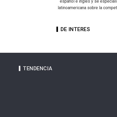
español e inglés y se especial
latinoamericana sobre la competi
DE INTERES
TENDENCIA