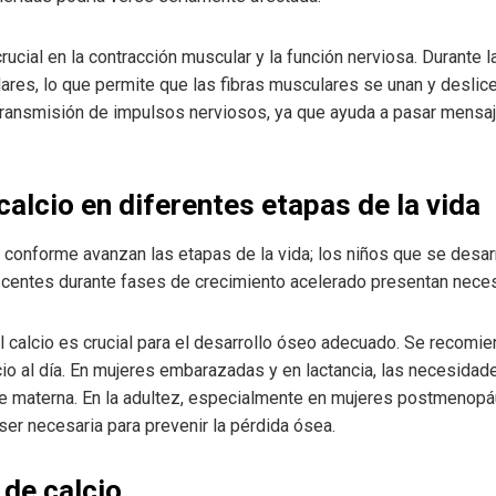
rucial en la contracción muscular y la función nerviosa. Durante l
ares, lo que permite que las fibras musculares se unan y deslic
 transmisión de impulsos nerviosos, ya que ayuda a pasar mensaje
alcio en diferentes etapas de la vida
onforme avanzan las etapas de la vida; los niños que se desarr
scentes durante fases de crecimiento acelerado presentan neces
 el calcio es crucial para el desarrollo óseo adecuado. Se recom
o al día. En mujeres embarazadas y en lactancia, las necesidad
che materna. En la adultez, especialmente en mujeres postmenop
er necesaria para prevenir la pérdida ósea.
 de calcio