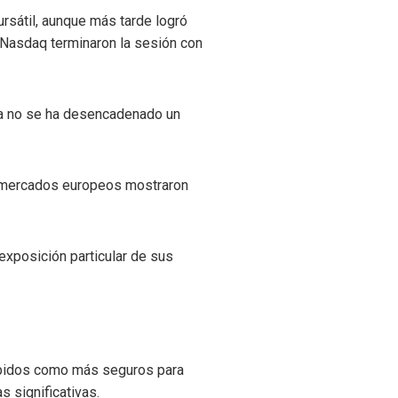
ursátil, aunque más tarde logró
l Nasdaq terminaron la sesión con
vía no se ha desencadenado un
os mercados europeos mostraron
 exposición particular de sus
rcibidos como más seguros para
s significativas.