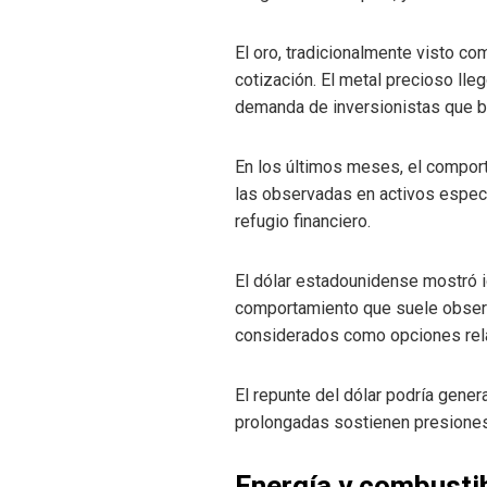
El oro, tradicionalmente visto co
cotización. El metal precioso ll
demanda de inversionistas que bu
En los últimos meses, el comporta
las observadas en activos especu
refugio financiero.
El dólar estadounidense mostró ig
comportamiento que suele observa
considerados como opciones rela
El repunte del dólar podría gener
prolongadas sostienen presiones 
Energía y combusti