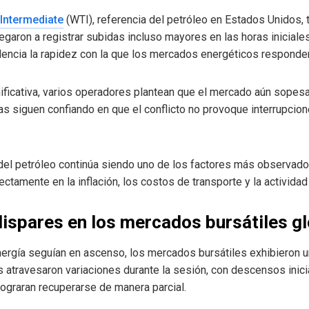
Intermediate
(WTI), referencia del petróleo en Estados Unidos
egaron a registrar subidas incluso mayores en las horas iniciale
videncia la rapidez con la que los mercados energéticos responde
gnificativa, varios operadores plantean que el mercado aún sopesa
as siguen confiando en que el conflicto no provoque interrupcio
el petróleo continúa siendo uno de los factores más observados 
rectamente en la inflación, los costos de transporte y la activida
spares en los mercados bursátiles g
nergía seguían en ascenso, los mercados bursátiles exhibieron 
 atravesaron variaciones durante la sesión, con descensos inicia
ograran recuperarse de manera parcial.