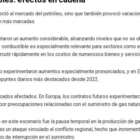
fectó al mercado del petróleo, sino que también provocó variaci
ún más marcadas.
ntaron un aumento considerable, alcanzando niveles que no se
ombustible es especialmente relevante para sectores como el tr
rcutir rápidamente en los costos de numerosos bienes y servici
leo experimentaron aumentos especialmente pronunciados, y en E
repuntes diarios más destacados desde 2022.
ercados afectados. En Europa, los contratos futuros experimenta
por preocupaciones relacionadas con el suministro de gas natura
 en este escenario fue la pausa temporal en la producción de gas
ras un ataque vinculado al conflicto regional, hecho que increme
io de interrupción en el suministro.