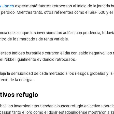
w Jones
experimentó fuertes retrocesos al inicio de la jornada b
o perdido. Mientras tanto, otros referentes como el S&P 500 y e
cia que, aunque los inversionistas actúan con prudencia, toda
tro de los mercados de renta variable.
iversos índices bursátiles cerraron el día con saldo negativo; l
, el Nikkei igualmente evidenció retrocesos.
leja la sensibilidad de cada mercado a los riesgos globales y la
ecio de la energía.
tivos refugio
obal, los inversionistas tienden a buscar refugio en activos pe
ocasión tanto el oro como el dólar estadounidense mostraron alza