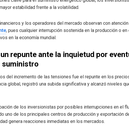
giones clave para el suministro energético global, los inversioni
ayor estabilidad frente a la volatilidad.
 financieros y los operadores del mercado observan con atención 
nte
, pues cualquier interrupción sostenida en la producción o en 
ivos en la economía mundial.
 un repunte ante la inquietud por even
l suministro
s del incremento de las tensiones fue el repunte en los precios 
ncia global, registró una subida significativa y alcanzó niveles
pación de los inversionistas por posibles interrupciones en el fl
o uno de los principales centros de producción y exportación de
lidad genera reacciones inmediatas en los mercados.