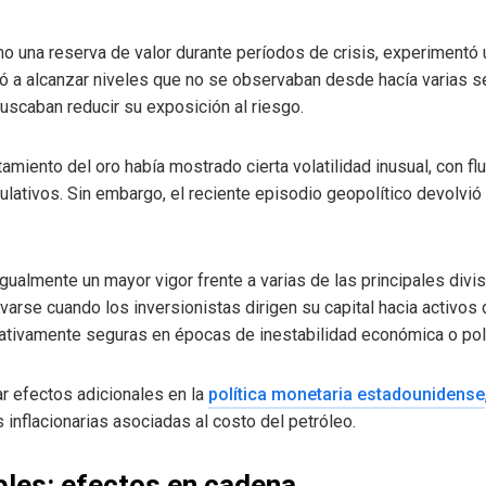
mo una reserva de valor durante períodos de crisis, experimentó 
egó a alcanzar niveles que no se observaban desde hacía varias 
scaban reducir su exposición al riesgo.
miento del oro había mostrado cierta volatilidad inusual, con fl
lativos. Sin embargo, el reciente episodio geopolítico devolvió
ualmente un mayor vigor frente a varias de las principales divis
rse cuando los inversionistas dirigen su capital hacia activos
tivamente seguras en épocas de inestabilidad económica o polí
ar efectos adicionales en la
política monetaria estadounidense
inflacionarias asociadas al costo del petróleo.
bles: efectos en cadena