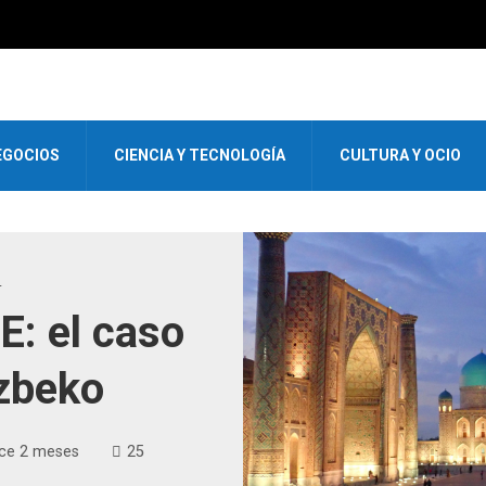
EGOCIOS
CIENCIA Y TECNOLOGÍA
CULTURA Y OCIO
L
E: el caso
uzbeko
ce 2 meses
25