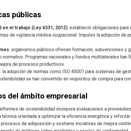
icas públicas
 en el trabajo (Ley 6331, 2012)
: estableció obligaciones para
emas de vigilancia médica ocupacional. Impulsó la adopción de 
ymes
: organismos públicos ofrecen formación, subvenciones y ga
 normativo. Programas nacionales y fondos multilaterales han f
mejora de procesos productivos.
s
: la adopción de normas como ISO 45001 para sistemas de gesti
sostenibilidad se han convertido en requisitos de compra para co
s del ámbito empresarial
 informes de sostenibilidad incorpora evaluaciones a proveedor
técnica orientada a optimizar la eficiencia energética y reforzar 
procesos de adquisición y sostiene iniciativas de mejora conti
anente de métricas sobre incidentes y niveles de conformidad.