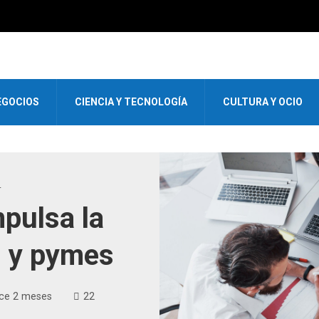
EGOCIOS
CIENCIA Y TECNOLOGÍA
CULTURA Y OCIO
L
pulsa la
d y pymes
ce 2 meses
22