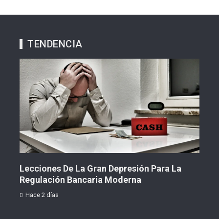
TENDENCIA
cciones De La Gran Depresión Para La
Servicios 
gulación Bancaria Moderna
La Resilien
ace 2 días
Hace 2 días