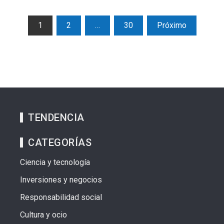
Paginación
1
2
…
30
Próximo
de
entradas
TENDENCIA
CATEGORÍAS
Ciencia y tecnología
Inversiones y negocios
Responsabilidad social
Cultura y ocio